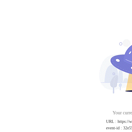
Your curre
URL
:
https:/
event-id
:
32e5