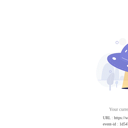
Your curre
URL
:
https:/
event-id
:
1d54