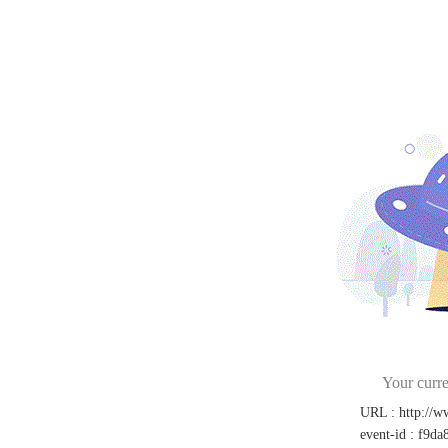
Your curre
URL
:
http://
event-id
:
f9da